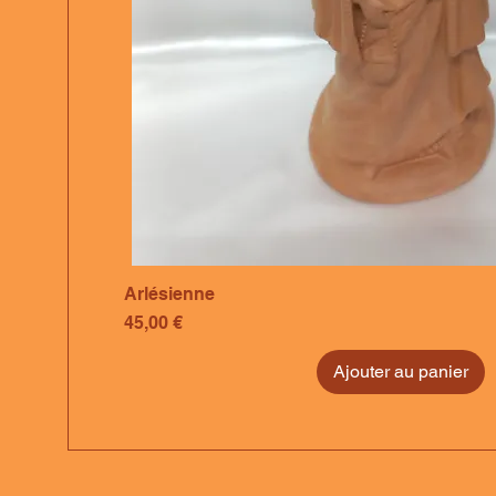
Arlésienne
Prix
45,00 €
Ajouter au panier