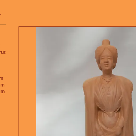
r
x
rut
cm
cm
cm