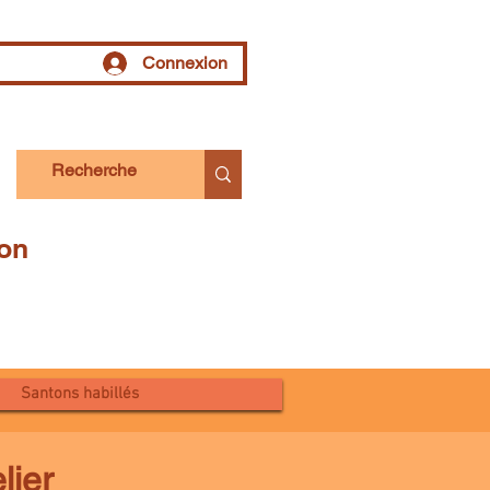
Connexion
tion
Santons habillés
lier