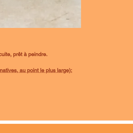
uite, prêt à peindre.
tives, au point le plus large):