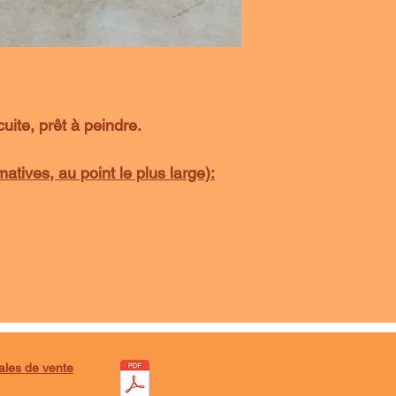
uite, prêt à peindre.
tives, au point le plus large):
ales de vente