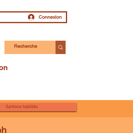
Connexion
tion
Santons habillés
ph