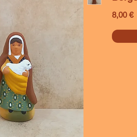
P
8,00 €