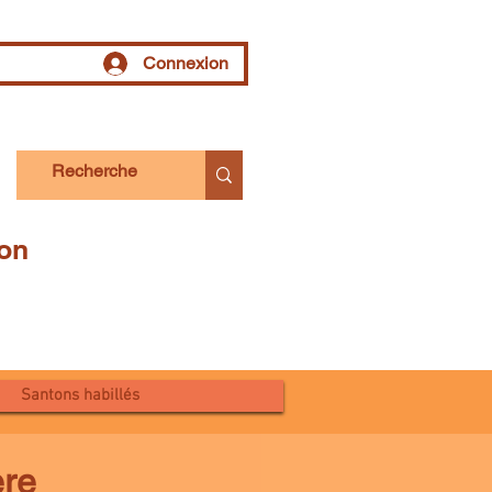
Connexion
tion
Santons habillés
ère