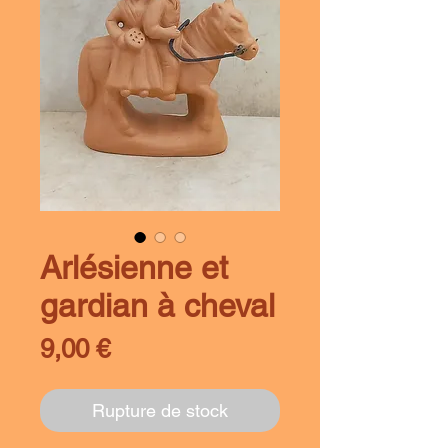
Arlésienne et
gardian à cheval
Prix
9,00 €
Rupture de stock